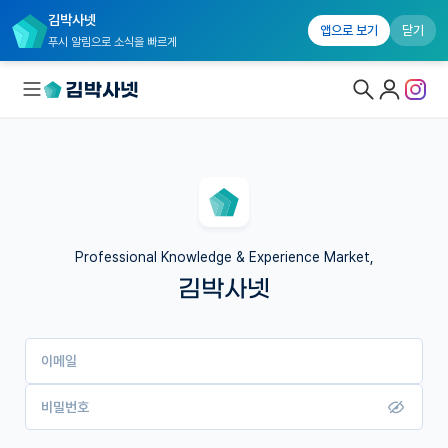
김박사넷
앱으로 보기
닫기
푸시 알림으로 소식을 빠르게
대학원생 모집
국내대학원 정보
연구실&오픈랩
Professional Knowledge & Experience Market,
김박사넷
커뮤니티
커리어
이메일
유학교육
이벤트
비밀번호
반도체 아카데미