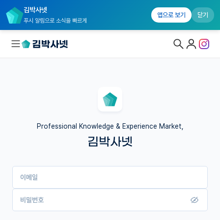
김박사넷
앱으로 보기
닫기
푸시 알림으로 소식을 빠르게
대학원생 모집
국내대학원 정보
연구실&오픈랩
Professional Knowledge & Experience Market,
김박사넷
커뮤니티
커리어
이메일
유학교육
이벤트
비밀번호
반도체 아카데미