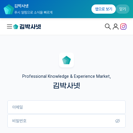
김박사넷
앱으로 보기
닫기
푸시 알림으로 소식을 빠르게
대학원생 모집
국내대학원 정보
연구실&오픈랩
Professional Knowledge & Experience Market,
김박사넷
커뮤니티
커리어
이메일
유학교육
이벤트
비밀번호
반도체 아카데미