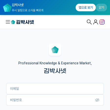
김박사넷
앱으로 보기
닫기
푸시 알림으로 소식을 빠르게
대학원생 모집
국내대학원 정보
연구실&오픈랩
Professional Knowledge & Experience Market,
김박사넷
커뮤니티
커리어
이메일
유학교육
이벤트
비밀번호
반도체 아카데미