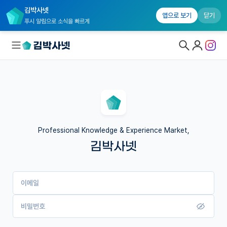
김박사넷
앱으로 보기
닫기
푸시 알림으로 소식을 빠르게
대학원생 모집
국내대학원 정보
연구실&오픈랩
Professional Knowledge & Experience Market,
김박사넷
커뮤니티
커리어
이메일
유학교육
이벤트
비밀번호
반도체 아카데미