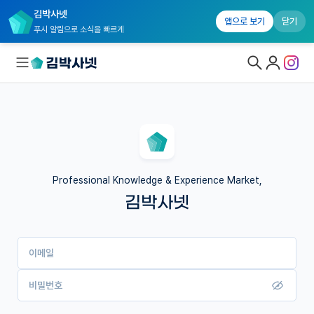
김박사넷
앱으로 보기
닫기
푸시 알림으로 소식을 빠르게
대학원생 모집
국내대학원 정보
연구실&오픈랩
Professional Knowledge & Experience Market,
김박사넷
커뮤니티
커리어
이메일
유학교육
이벤트
비밀번호
반도체 아카데미