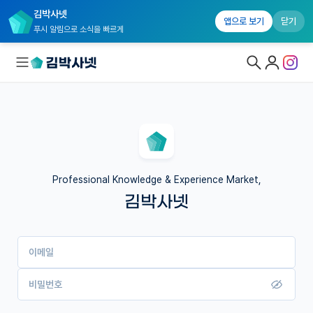
김박사넷
앱으로 보기
닫기
푸시 알림으로 소식을 빠르게
대학원생 모집
국내대학원 정보
연구실&오픈랩
Professional Knowledge & Experience Market,
김박사넷
커뮤니티
커리어
이메일
유학교육
이벤트
비밀번호
반도체 아카데미