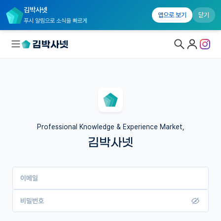
김박사넷
앱으로 보기
닫기
푸시 알림으로 소식을 빠르게
대학원생 모집
국내대학원 정보
연구실&오픈랩
Professional Knowledge & Experience Market,
김박사넷
커뮤니티
커리어
이메일
유학교육
이벤트
비밀번호
반도체 아카데미