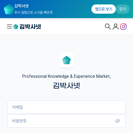
김박사넷
앱으로 보기
닫기
푸시 알림으로 소식을 빠르게
대학원생 모집
국내대학원 정보
연구실&오픈랩
Professional Knowledge & Experience Market,
김박사넷
커뮤니티
커리어
이메일
유학교육
이벤트
비밀번호
반도체 아카데미