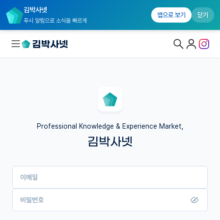
김박사넷
앱으로 보기
닫기
푸시 알림으로 소식을 빠르게
대학원생 모집
국내대학원 정보
연구실&오픈랩
Professional Knowledge & Experience Market,
김박사넷
커뮤니티
커리어
이메일
유학교육
이벤트
비밀번호
반도체 아카데미