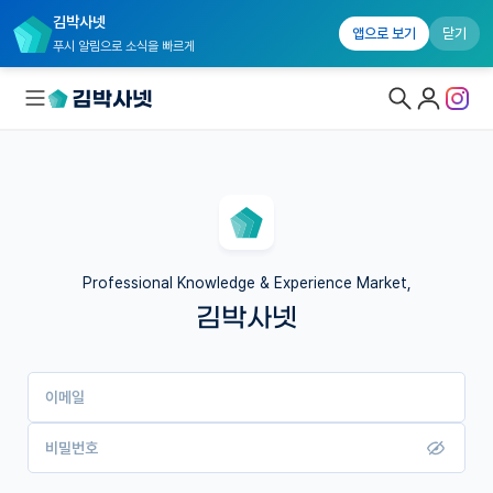
김박사넷
앱으로 보기
닫기
푸시 알림으로 소식을 빠르게
대학원생 모집
국내대학원 정보
연구실&오픈랩
Professional Knowledge & Experience Market,
김박사넷
커뮤니티
커리어
이메일
유학교육
이벤트
비밀번호
반도체 아카데미