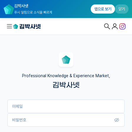
김박사넷
앱으로 보기
닫기
푸시 알림으로 소식을 빠르게
대학원생 모집
국내대학원 정보
연구실&오픈랩
Professional Knowledge & Experience Market,
김박사넷
커뮤니티
커리어
이메일
유학교육
이벤트
비밀번호
반도체 아카데미