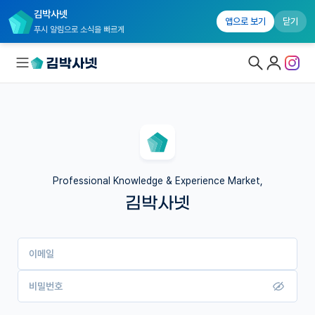
김박사넷
앱으로 보기
닫기
푸시 알림으로 소식을 빠르게
대학원생 모집
국내대학원 정보
연구실&오픈랩
Professional Knowledge & Experience Market,
김박사넷
커뮤니티
커리어
이메일
유학교육
이벤트
비밀번호
반도체 아카데미