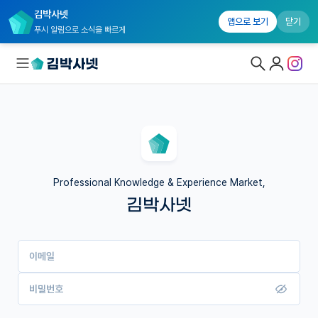
김박사넷
앱으로 보기
닫기
푸시 알림으로 소식을 빠르게
대학원생 모집
국내대학원 정보
연구실&오픈랩
Professional Knowledge & Experience Market,
김박사넷
커뮤니티
커리어
이메일
유학교육
이벤트
비밀번호
반도체 아카데미