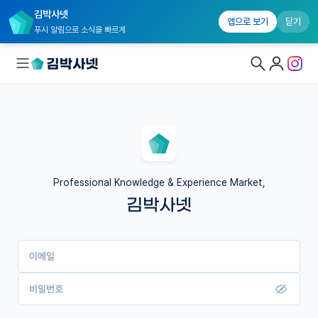
김박사넷
앱으로 보기
닫기
푸시 알림으로 소식을 빠르게
대학원생 모집
국내대학원 정보
연구실&오픈랩
Professional Knowledge & Experience Market,
김박사넷
커뮤니티
커리어
이메일
유학교육
이벤트
비밀번호
반도체 아카데미