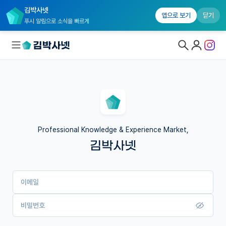
김박사넷
앱으로 보기
닫기
푸시 알림으로 소식을 빠르게
대학원생 모집
국내대학원 정보
연구실&오픈랩
Professional Knowledge & Experience Market,
김박사넷
커뮤니티
커리어
이메일
유학교육
이벤트
비밀번호
반도체 아카데미