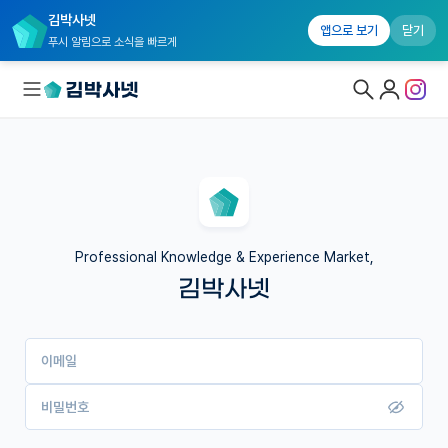
김박사넷
앱으로 보기
닫기
푸시 알림으로 소식을 빠르게
대학원생 모집
국내대학원 정보
연구실&오픈랩
Professional Knowledge & Experience Market,
김박사넷
커뮤니티
커리어
이메일
유학교육
이벤트
비밀번호
반도체 아카데미