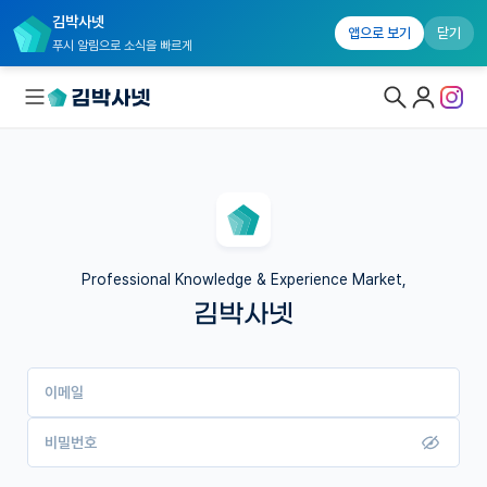
김박사넷
앱으로 보기
닫기
푸시 알림으로 소식을 빠르게
대학원생 모집
국내대학원 정보
연구실&오픈랩
Professional Knowledge & Experience Market,
김박사넷
커뮤니티
커리어
이메일
유학교육
이벤트
비밀번호
반도체 아카데미