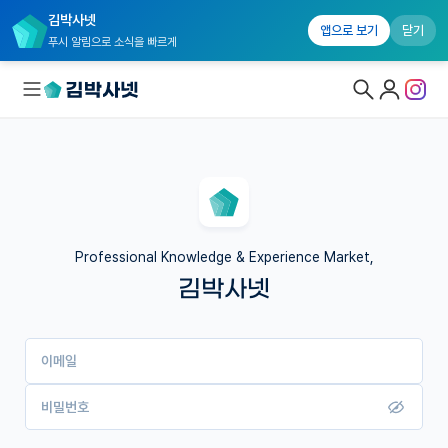
김박사넷
앱으로 보기
닫기
푸시 알림으로 소식을 빠르게
대학원생 모집
국내대학원 정보
연구실&오픈랩
Professional Knowledge & Experience Market,
김박사넷
커뮤니티
커리어
이메일
유학교육
이벤트
비밀번호
반도체 아카데미