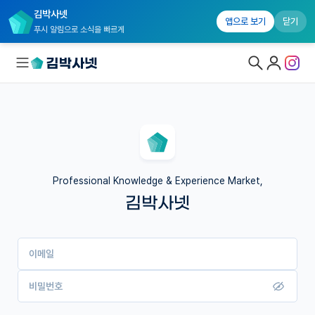
김박사넷
앱으로 보기
닫기
푸시 알림으로 소식을 빠르게
대학원생 모집
국내대학원 정보
연구실&오픈랩
Professional Knowledge & Experience Market,
김박사넷
커뮤니티
커리어
이메일
유학교육
이벤트
비밀번호
반도체 아카데미