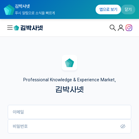
김박사넷
앱으로 보기
닫기
푸시 알림으로 소식을 빠르게
대학원생 모집
국내대학원 정보
연구실&오픈랩
Professional Knowledge & Experience Market,
김박사넷
커뮤니티
커리어
이메일
유학교육
이벤트
비밀번호
반도체 아카데미