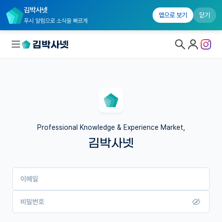
김박사넷
앱으로 보기
닫기
푸시 알림으로 소식을 빠르게
대학원생 모집
국내대학원 정보
연구실&오픈랩
Professional Knowledge & Experience Market,
김박사넷
커뮤니티
커리어
이메일
유학교육
이벤트
비밀번호
반도체 아카데미