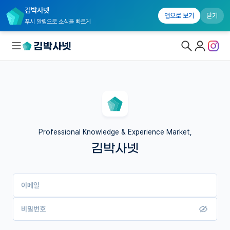
김박사넷
앱으로 보기
닫기
푸시 알림으로 소식을 빠르게
대학원생 모집
국내대학원 정보
연구실&오픈랩
Professional Knowledge & Experience Market,
김박사넷
커뮤니티
커리어
이메일
유학교육
이벤트
비밀번호
반도체 아카데미