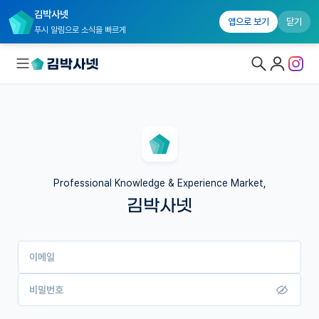
김박사넷
앱으로 보기
닫기
푸시 알림으로 소식을 빠르게
대학원생 모집
국내대학원 정보
연구실&오픈랩
Professional Knowledge & Experience Market,
김박사넷
커뮤니티
커리어
이메일
유학교육
이벤트
비밀번호
반도체 아카데미