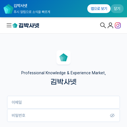
김박사넷
앱으로 보기
닫기
푸시 알림으로 소식을 빠르게
대학원생 모집
국내대학원 정보
연구실&오픈랩
Professional Knowledge & Experience Market,
김박사넷
커뮤니티
커리어
이메일
유학교육
이벤트
비밀번호
반도체 아카데미