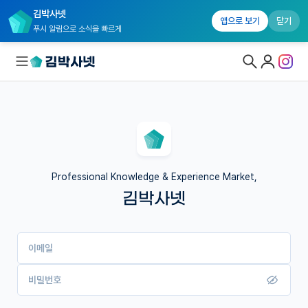
김박사넷
앱으로 보기
닫기
푸시 알림으로 소식을 빠르게
대학원생 모집
국내대학원 정보
연구실&오픈랩
Professional Knowledge & Experience Market,
김박사넷
커뮤니티
커리어
이메일
유학교육
이벤트
비밀번호
반도체 아카데미