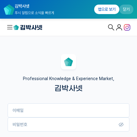
김박사넷
앱으로 보기
닫기
푸시 알림으로 소식을 빠르게
대학원생 모집
국내대학원 정보
연구실&오픈랩
Professional Knowledge & Experience Market,
김박사넷
커뮤니티
커리어
이메일
유학교육
이벤트
비밀번호
반도체 아카데미