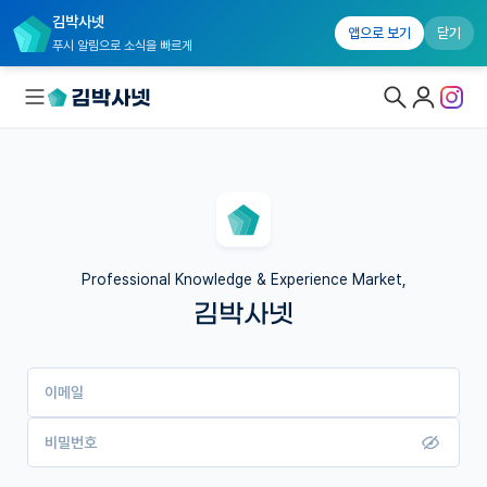
김박사넷
앱으로 보기
닫기
푸시 알림으로 소식을 빠르게
대학원생 모집
국내대학원 정보
연구실&오픈랩
Professional Knowledge & Experience Market,
김박사넷
커뮤니티
커리어
이메일
유학교육
이벤트
비밀번호
반도체 아카데미