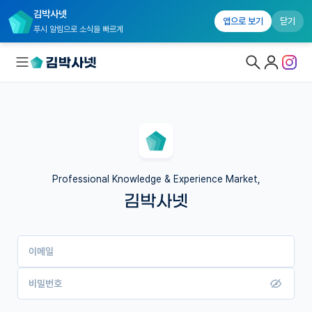
김박사넷
앱으로 보기
닫기
푸시 알림으로 소식을 빠르게
대학원생 모집
국내대학원 정보
연구실&오픈랩
Professional Knowledge & Experience Market,
김박사넷
커뮤니티
커리어
이메일
유학교육
이벤트
비밀번호
반도체 아카데미