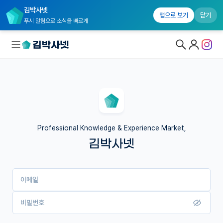
김박사넷
앱으로 보기
닫기
푸시 알림으로 소식을 빠르게
대학원생 모집
국내대학원 정보
연구실&오픈랩
Professional Knowledge & Experience Market,
김박사넷
커뮤니티
커리어
이메일
유학교육
이벤트
비밀번호
반도체 아카데미