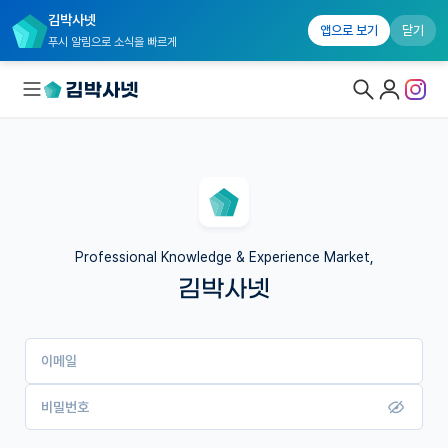
김박사넷
앱으로 보기
닫기
푸시 알림으로 소식을 빠르게
대학원생 모집
국내대학원 정보
연구실&오픈랩
Professional Knowledge & Experience Market,
김박사넷
커뮤니티
커리어
이메일
유학교육
이벤트
비밀번호
반도체 아카데미