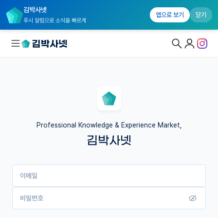
김박사넷
앱으로 보기
닫기
푸시 알림으로 소식을 빠르게
대학원생 모집
국내대학원 정보
연구실&오픈랩
Professional Knowledge & Experience Market,
김박사넷
커뮤니티
커리어
이메일
유학교육
이벤트
비밀번호
반도체 아카데미