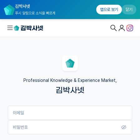
김박사넷
앱으로 보기
닫기
푸시 알림으로 소식을 빠르게
대학원생 모집
국내대학원 정보
연구실&오픈랩
Professional Knowledge & Experience Market,
김박사넷
커뮤니티
커리어
이메일
유학교육
이벤트
비밀번호
반도체 아카데미