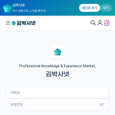
김박사넷
앱으로 보기
닫기
푸시 알림으로 소식을 빠르게
대학원생 모집
국내대학원 정보
연구실&오픈랩
Professional Knowledge & Experience Market,
김박사넷
커뮤니티
커리어
이메일
유학교육
이벤트
비밀번호
반도체 아카데미