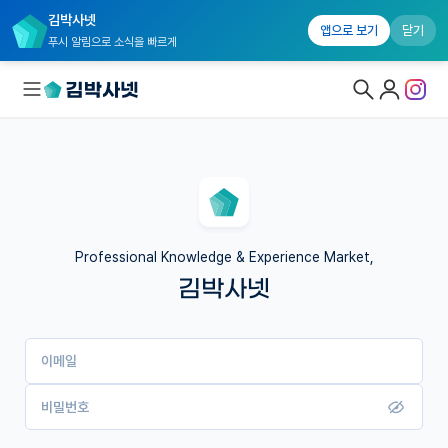
김박사넷
앱으로 보기
닫기
푸시 알림으로 소식을 빠르게
대학원생 모집
국내대학원 정보
연구실&오픈랩
Professional Knowledge & Experience Market,
김박사넷
커뮤니티
커리어
이메일
유학교육
이벤트
비밀번호
반도체 아카데미