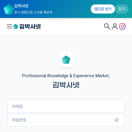
김박사넷
앱으로 보기
닫기
푸시 알림으로 소식을 빠르게
대학원생 모집
국내대학원 정보
연구실&오픈랩
Professional Knowledge & Experience Market,
김박사넷
커뮤니티
커리어
이메일
유학교육
이벤트
비밀번호
반도체 아카데미