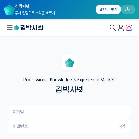
김박사넷
앱으로 보기
닫기
푸시 알림으로 소식을 빠르게
대학원생 모집
국내대학원 정보
연구실&오픈랩
Professional Knowledge & Experience Market,
김박사넷
커뮤니티
커리어
이메일
유학교육
이벤트
비밀번호
반도체 아카데미