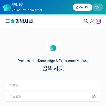
김박사넷
앱으로 보기
닫기
푸시 알림으로 소식을 빠르게
대학원생 모집
국내대학원 정보
연구실&오픈랩
Professional Knowledge & Experience Market,
김박사넷
커뮤니티
커리어
이메일
유학교육
이벤트
비밀번호
반도체 아카데미