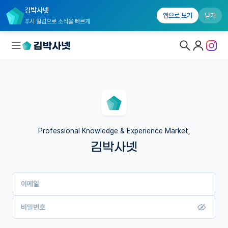
김박사넷
앱으로 보기
닫기
푸시 알림으로 소식을 빠르게
대학원생 모집
국내대학원 정보
연구실&오픈랩
Professional Knowledge & Experience Market,
김박사넷
커뮤니티
커리어
이메일
유학교육
이벤트
비밀번호
반도체 아카데미