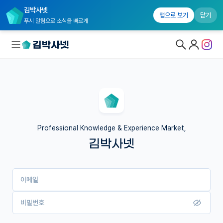
김박사넷
앱으로 보기
닫기
푸시 알림으로 소식을 빠르게
대학원생 모집
국내대학원 정보
연구실&오픈랩
Professional Knowledge & Experience Market,
김박사넷
커뮤니티
커리어
이메일
유학교육
이벤트
비밀번호
반도체 아카데미