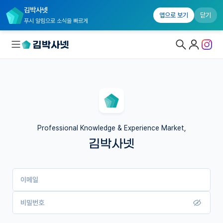
김박사넷
앱으로 보기
닫기
푸시 알림으로 소식을 빠르게
대학원생 모집
국내대학원 정보
연구실&오픈랩
Professional Knowledge & Experience Market,
김박사넷
커뮤니티
커리어
이메일
유학교육
이벤트
비밀번호
반도체 아카데미