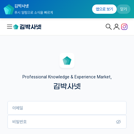
김박사넷
앱으로 보기
닫기
푸시 알림으로 소식을 빠르게
대학원생 모집
국내대학원 정보
연구실&오픈랩
Professional Knowledge & Experience Market,
김박사넷
커뮤니티
커리어
이메일
유학교육
이벤트
비밀번호
반도체 아카데미