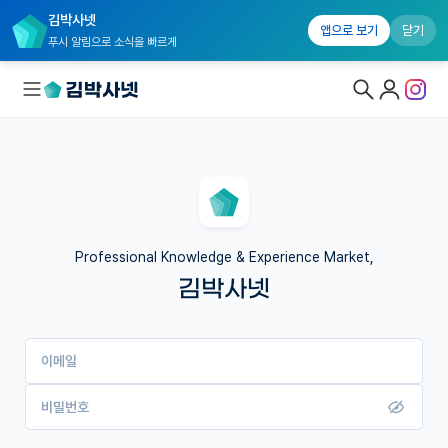
김박사넷
앱으로 보기
닫기
푸시 알림으로 소식을 빠르게
대학원생 모집
국내대학원 정보
연구실&오픈랩
Professional Knowledge & Experience Market,
김박사넷
커뮤니티
커리어
이메일
유학교육
이벤트
비밀번호
반도체 아카데미