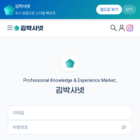
김박사넷
앱으로 보기
닫기
푸시 알림으로 소식을 빠르게
대학원생 모집
국내대학원 정보
연구실&오픈랩
Professional Knowledge & Experience Market,
김박사넷
커뮤니티
커리어
이메일
유학교육
이벤트
비밀번호
반도체 아카데미