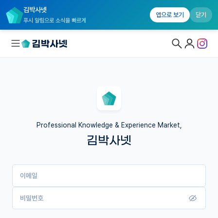
김박사넷
앱으로 보기
닫기
푸시 알림으로 소식을 빠르게
대학원생 모집
국내대학원 정보
연구실&오픈랩
Professional Knowledge & Experience Market,
김박사넷
커뮤니티
커리어
이메일
유학교육
이벤트
비밀번호
반도체 아카데미