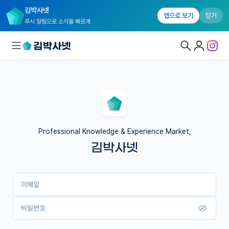
김박사넷
앱으로 보기
닫기
푸시 알림으로 소식을 빠르게
대학원생 모집
국내대학원 정보
연구실&오픈랩
Professional Knowledge & Experience Market,
김박사넷
커뮤니티
커리어
이메일
유학교육
이벤트
비밀번호
반도체 아카데미