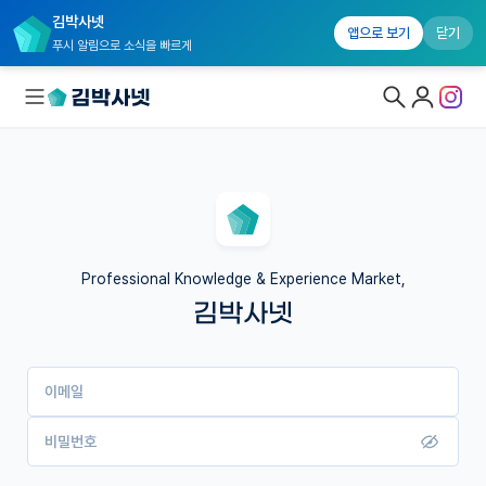
김박사넷
앱으로 보기
닫기
푸시 알림으로 소식을 빠르게
대학원생 모집
국내대학원 정보
연구실&오픈랩
Professional Knowledge & Experience Market,
김박사넷
커뮤니티
커리어
이메일
유학교육
이벤트
비밀번호
반도체 아카데미