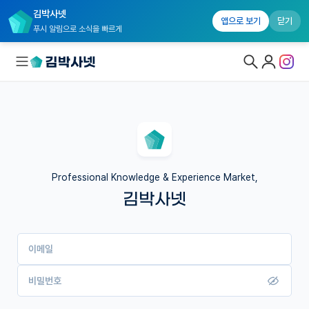
김박사넷
앱으로 보기
닫기
푸시 알림으로 소식을 빠르게
대학원생 모집
국내대학원 정보
연구실&오픈랩
Professional Knowledge & Experience Market,
김박사넷
커뮤니티
커리어
이메일
유학교육
이벤트
비밀번호
반도체 아카데미