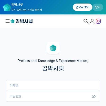
김박사넷
앱으로 보기
닫기
푸시 알림으로 소식을 빠르게
대학원생 모집
국내대학원 정보
연구실&오픈랩
Professional Knowledge & Experience Market,
김박사넷
커뮤니티
커리어
이메일
유학교육
이벤트
비밀번호
반도체 아카데미