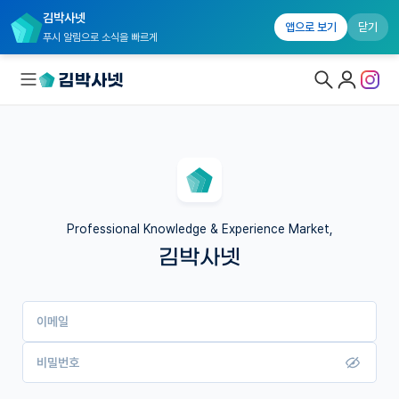
김박사넷
앱으로 보기
닫기
푸시 알림으로 소식을 빠르게
대학원생 모집
국내대학원 정보
연구실&오픈랩
Professional Knowledge & Experience Market,
김박사넷
커뮤니티
커리어
이메일
유학교육
이벤트
비밀번호
반도체 아카데미